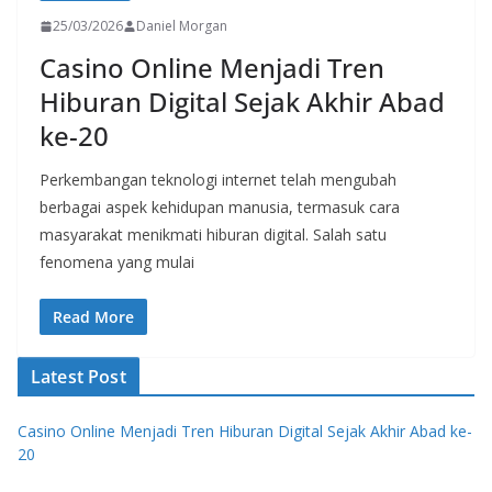
25/03/2026
Daniel Morgan
Casino Online Menjadi Tren
Hiburan Digital Sejak Akhir Abad
ke-20
Perkembangan teknologi internet telah mengubah
berbagai aspek kehidupan manusia, termasuk cara
masyarakat menikmati hiburan digital. Salah satu
fenomena yang mulai
Read More
Latest Post
Casino Online Menjadi Tren Hiburan Digital Sejak Akhir Abad ke-
20