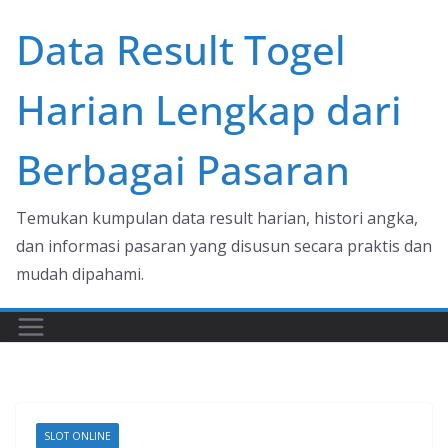
Skip
Data Result Togel
to
content
Harian Lengkap dari
Berbagai Pasaran
Temukan kumpulan data result harian, histori angka,
dan informasi pasaran yang disusun secara praktis dan
mudah dipahami.
SLOT ONLINE