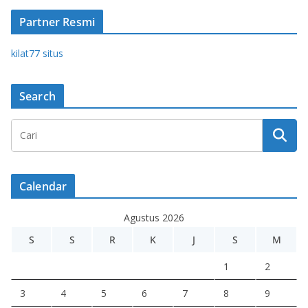
Partner Resmi
kilat77 situs
Search
Calendar
Agustus 2026
S
S
R
K
J
S
M
1
2
3
4
5
6
7
8
9