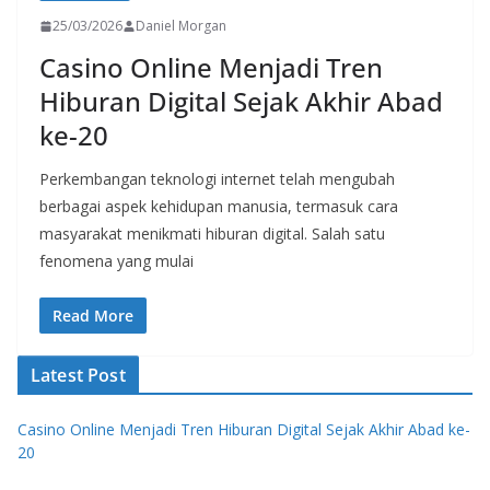
25/03/2026
Daniel Morgan
Casino Online Menjadi Tren
Hiburan Digital Sejak Akhir Abad
ke-20
Perkembangan teknologi internet telah mengubah
berbagai aspek kehidupan manusia, termasuk cara
masyarakat menikmati hiburan digital. Salah satu
fenomena yang mulai
Read More
Latest Post
Casino Online Menjadi Tren Hiburan Digital Sejak Akhir Abad ke-
20