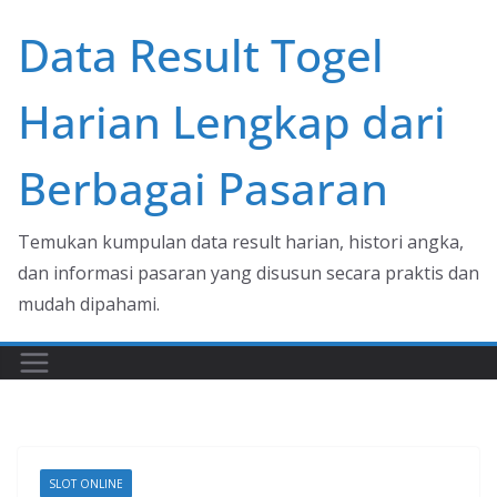
Skip
Data Result Togel
to
content
Harian Lengkap dari
Berbagai Pasaran
Temukan kumpulan data result harian, histori angka,
dan informasi pasaran yang disusun secara praktis dan
mudah dipahami.
SLOT ONLINE